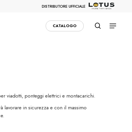
DISTRIBUTORE UFFICIALE
search
Menu
CATALOGO
per viadotti, ponteggi elettrici e montacarichi.
à lavorare in sicurezza e con il massimo
ce.