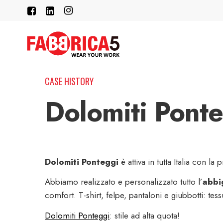
Skip
FACEBOOK
LINKEDIN
INSTAGRAM
to
main
content
CASE HISTORY
Dolomiti Pont
Dolomiti Ponteggi
è attiva in tutta Italia con la
Abbiamo realizzato e personalizzato tutto l’
abbig
comfort. T-shirt, felpe, pantaloni e giubbotti: tes
Dolomiti Ponteggi
: stile ad alta quota!