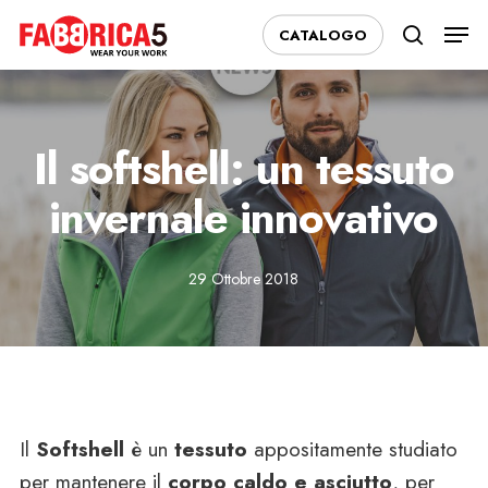
Skip
Men
CATALOGO
to
search
main
content
Il softshell: un tessuto
invernale innovativo
29 Ottobre 2018
Il
Softshell
è un
tessuto
appositamente studiato
per mantenere il
corpo caldo e asciutto
, per